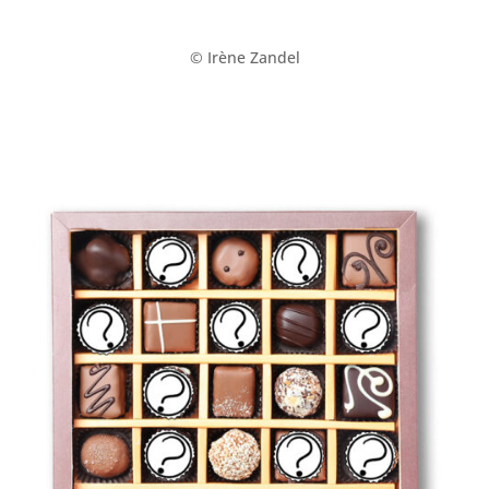
© Irè­ne Zandel