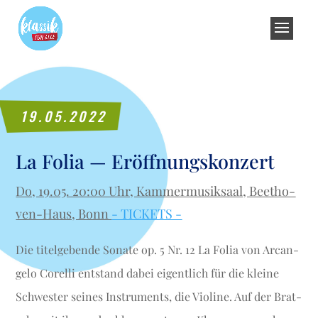
19.05.2022
La Folia — Eröffnungskonzert
Do, 19.05. 20:00 Uhr, Kam­mer­mu­sik­saal, Beet­ho­
ven-Haus, Bonn
- TICKETS -
Die titel­ge­ben­de Sona­te op. 5 Nr. 12 La Folia von Arcan­
ge­lo Corel­li ent­stand dabei eigent­lich für die klei­ne
Schwes­ter sei­nes Instru­ments, die Vio­li­ne. Auf der Brat­