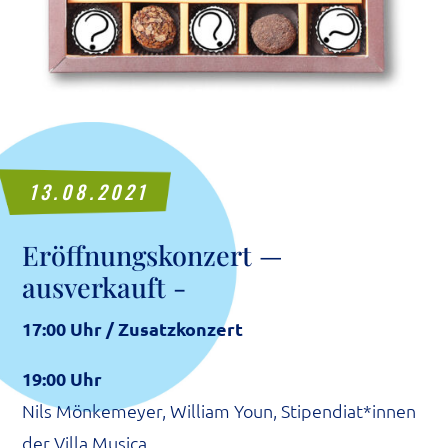
13.08.2021
Eröff­nungs­kon­zert —
ausverkauft -
17:00 Uhr / Zusatzkonzert
19:00 Uhr
Nils Mön­ke­mey­er, Wil­liam Youn, Stipendiat*innen
der Vil­la Musi­ca