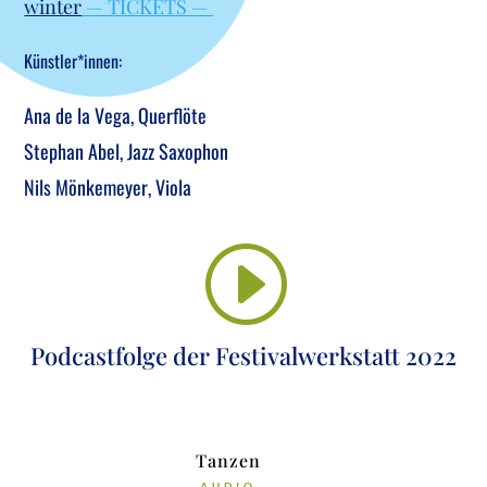
win­ter
— TICKETS —
Künstler*innen:
Ana de la Vega, Quer­flö­te
Ste­phan Abel, Jazz Saxo­phon
Nils Mön­ke­mey­er, Viola
I
Pod­cast­fol­ge der Fes­ti­val­werk­statt 2022
Tan­zen
AUDIO