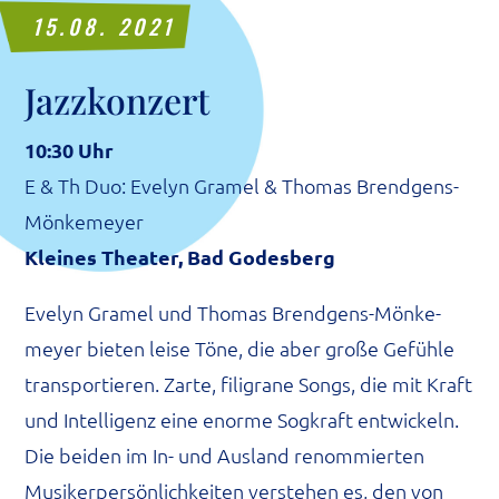
15.08. 2021
Jazz­kon­zert
10:30 Uhr
E & Th Duo: Eve­lyn Gra­m­el & Tho­mas Brend­gens-
Mön­ke­mey­er
Klei­nes Thea­ter, Bad Godesberg
Eve­lyn Gra­m­el und Tho­mas Brend­gens-Mön­ke­
mey­er bie­ten lei­se Töne, die aber gro­ße Gefüh­le
trans­por­tie­ren. Zar­te, fili­gra­ne Songs, die mit Kraft
und Intel­li­genz eine enor­me Sog­kraft ent­wi­ckeln.
Die bei­den im In- und Aus­land renom­mier­ten
Musi­ker­per­sön­lich­kei­ten ver­ste­hen es, den von