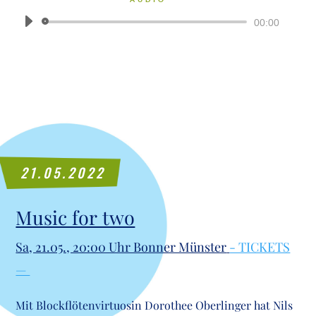
Audio-
00:00
Player
21.05.2022
Music for two
Sa, 21.05., 20:00 Uhr Bon­ner Müns­ter
- TICKETS
—
Mit Block­flö­ten­vir­tuo­sin Doro­thee Ober­lin­ger hat Nils