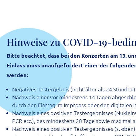
Hin­wei­se zu COVID-19-bedin
Bit­te beach­tet, dass bei den Kon­zer­ten am 13. u
Ein­lass muss unauf­ge­for­dert einer der fol­gen­de
werden:
Nega­ti­ves Test­ergeb­nis (nicht älter als 24 Stunden)
Nach­weis einer vor min­des­tens 14 Tagen abge­schlos­
durch den Ein­trag im Impf­pass oder den digi­ta­le
Nach­weis eines posi­ti­ven Test­ergeb­nis­ses (Nukle­i
PCR etc.), das min­des­tens 28 Tage sowie maxi­mal s
Nach­weis eines posi­ti­ven Test­ergeb­nis­ses (s. obe