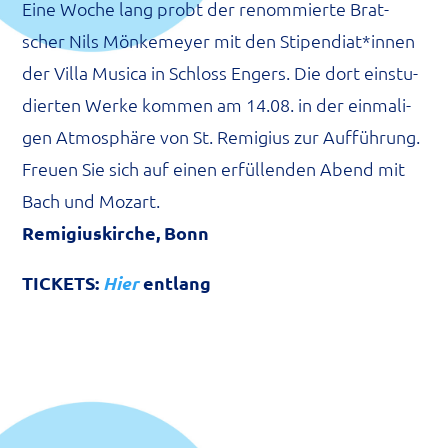
Eine Woche lang probt der renom­mier­te Brat­
scher Nils Mön­ke­mey­er mit den Stipendiat*innen
der Vil­la Musi­ca in Schloss Engers. Die dort ein­stu­
dier­ten Wer­ke kom­men am 14.08. in der ein­ma­li­
gen Atmo­sphä­re von St. Remi­gius zur Auf­füh­rung.
Freu­en Sie sich auf einen erfül­len­den Abend mit
Bach und Mozart.
Remi­giu­s­kir­che, Bonn
TICKETS:
Hier
entlang