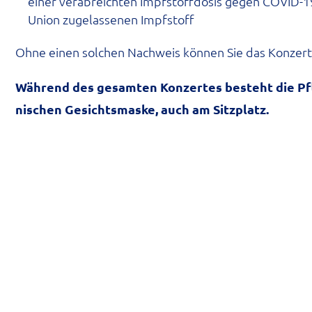
einer ver­ab­reich­ten Impf­stoff­do­sis gegen COVID-
Uni­on zuge­las­se­nen Impfstoff
Ohne einen sol­chen Nach­weis kön­nen Sie das Kon­zert
Wäh­rend des gesam­ten Kon­zer­tes besteht die Pfl
ni­schen Gesichts­mas­ke, auch am Sitzplatz.