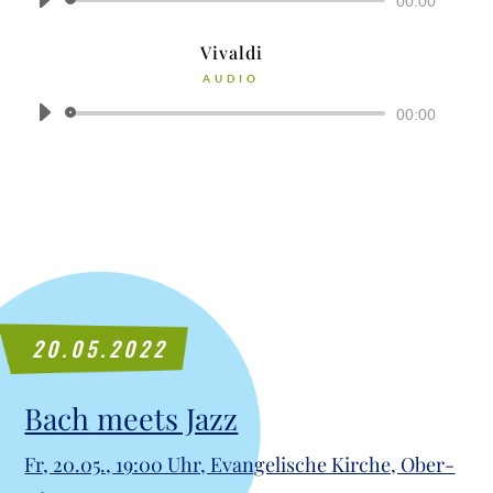
Audio-
00:00
Player
Vival­di
AUDIO
Audio-
00:00
Player
20.05.2022
Bach meets Jazz
Fr, 20.05., 19:00 Uhr, Evan­ge­li­sche Kir­che, Ober­