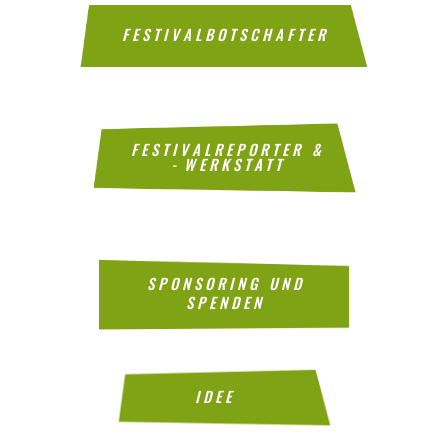
FESTIVALBOTSCHAFTER
FES­TI­VAL­RE­POR­TER &
‑WERK­STATT
SPON­SO­RING UND
SPENDEN
IDEE