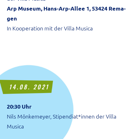
Arp Muse­um, Hans-Arp-Allee 1, 53424 Rema­
gen
In Koope­ra­ti­on mit der Vil­la Musica
14.08. 2021
20:30 Uhr
Nils Mön­ke­mey­er, Stipendiat*innen der Vil­la
Musica