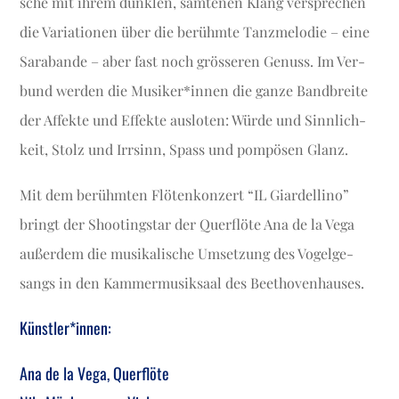
sche mit ihrem dunk­len, sam­te­nen Klang ver­spre­chen
die Varia­tio­nen über die berühm­te Tanz­me­lo­die – eine
Sara­ban­de – aber fast noch grös­se­ren Genuss. Im Ver­
bund wer­den die Musiker*innen die gan­ze Band­brei­te
der Affek­te und Effek­te aus­lo­ten: Wür­de und Sinn­lich­
keit, Stolz und Irr­sinn, Spass und pom­pö­sen Glanz.
Mit dem berühm­ten Flö­ten­kon­zert “IL Giar­del­li­no”
bringt der Shoo­ting­star der Quer­flö­te Ana de la Vega
außer­dem die musi­ka­li­sche Umset­zung des Vogel­ge­
sangs in den Kam­mer­mu­sik­saal des Beethovenhauses.
Künstler*innen:
Ana de la Vega, Quer­flö­te