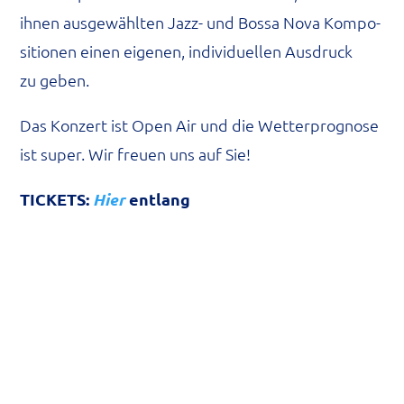
ihnen aus­ge­wähl­ten Jazz- und Bos­sa Nova Kom­po­
si­tio­nen einen eige­nen, indi­vi­du­el­len Aus­druck
zu geben.
Das Kon­zert ist Open Air und die Wet­ter­pro­gno­se
ist super. Wir freu­en uns auf Sie!
TICKETS:
Hier
entlang