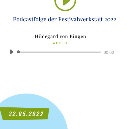
Pod­cast­fol­ge der Fes­ti­val­werk­statt 2022
Hil­de­gard von Bingen
AUDIO
Audio-
00:00
Player
22.05.2022