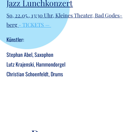
Jazz Lunch­kon­zert
So, 22.05., 13:30 Uhr, Klei­nes Thea­ter, Bad Godes­
berg
- TICKETS —
Künst­ler:
Ste­phan Abel, Saxo­phon
Lutz Kra­jen­ski, Ham­mond­or­gel
Chris­ti­an Schoe­n­feldt, Drums