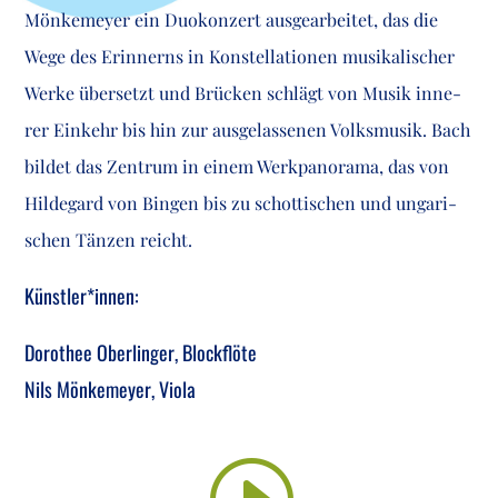
Mön­ke­mey­er ein Duo­kon­zert aus­ge­ar­bei­tet, das die
Wege des Erin­nerns in Kon­stel­la­tio­nen musi­ka­li­scher
Wer­ke über­setzt und Brü­cken schlägt von Musik inne­
rer Ein­kehr bis hin zur aus­ge­las­se­nen Volks­mu­sik. Bach
bil­det das Zen­trum in einem Werk­pan­ora­ma, das von
Hil­de­gard von Bin­gen bis zu schot­ti­schen und unga­ri­
schen Tän­zen reicht.
Künstler*innen:
Doro­thee Ober­lin­ger, Block­flö­te
Nils Mön­ke­mey­er, Viola
I