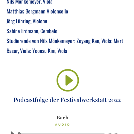
Nils Mön­ke­mey­er, Vio­la
Mat­thi­as Berg­mann Vio­lon­cel­lo
Jörg Lüh­ring, Vio­lo­ne
Sabi­ne Erd­mann, Cem­ba­lo
Stu­die­ren­de von Nils Mön­ke­mey­er: Zeyang Kan, Vio­la;
Mert
Basar, Vio­la;
Yeon­su Kim, Viola
I
Pod­cast­fol­ge der Fes­ti­val­werk­statt 2022
Bach
AUDIO